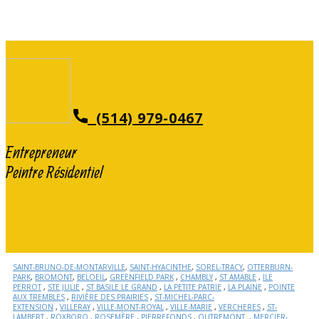
(514) 979-0467
Entrepreneur
Peintre Résidentiel
SAINT-BRUNO-DE-MONTARVILLE
,
SAINT-HYACINTHE
,
SOREL-TRACY
,
OTTERBURN-
PARK
,
BROMONT
,
BELOEIL
,
GREENFIELD PARK
,
CHAMBLY
,
ST AMABLE
,
ILE
PERROT
,
STE JULIE
,
ST BASILE LE GRAND
,
LA PETITE PATRIE
,
LA PLAINE
,
POINTE
AUX TREMBLES
,
RIVIÈRE DES PRAIRIES
,
ST-MICHEL-PARC-
EXTENSION
,
VILLERAY
,
VILLE-MONT-ROYAL
,
VILLE-MARIE
,
VERCHERES
,
ST-
LAMBERT
,
ROXBORO
,
ROSEMÈRE
,
PIERREFONDS
,
OUTREMONT
,
MERCIER-