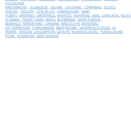
HOCHELAGA-
MAISONNEUVE
,
LEGARDEUR
,
LACHINE
,
LACHENAIE
,
L'ÉPIPHANIE
,
ILE-DES-
SOEURS
,
DELSON
,
CÔTE-ST-LUC
,
CHATEAUGUAY
,
SAINT-
HUBERT
,
VARENNES
,
CARTIERVILLE
,
AHUNTSIC
,
MONTREAL
,
LAVAL
,
LONGUEUIL
,
BOUCH
LEONARD,
POINTE-CLAIRE
,
ANJOU
,
BOISBRIAND
,
SAINTE-THERESE,
BLAINVILLE
,
TERREBONNE
,
LORRAINE
,
MASCOUCHE
,
MONTREAL-
EST
,
REPENTIGNY
,
CHARLEMAGNE
,
SAINT-JEROME
,
VAUDREUIL-DORION
,
LA
PRAIRIE,
VERDUN
,
L'ASSOMPTION
,
LACHUTE
,
MONTREAL-NORD,
PLATEAU-MONT-
ROYAL,
ROSEMONT
,
SAINT-LAURENT
,