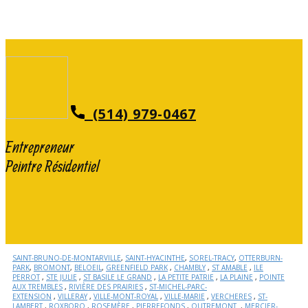
(514) 979-0467
Entrepreneur
Peintre Résidentiel
SAINT-BRUNO-DE-MONTARVILLE
,
SAINT-HYACINTHE
,
SOREL-TRACY
,
OTTERBURN-
PARK
,
BROMONT
,
BELOEIL
,
GREENFIELD PARK
,
CHAMBLY
,
ST AMABLE
,
ILE
PERROT
,
STE JULIE
,
ST BASILE LE GRAND
,
LA PETITE PATRIE
,
LA PLAINE
,
POINTE
AUX TREMBLES
,
RIVIÈRE DES PRAIRIES
,
ST-MICHEL-PARC-
EXTENSION
,
VILLERAY
,
VILLE-MONT-ROYAL
,
VILLE-MARIE
,
VERCHERES
,
ST-
LAMBERT
,
ROXBORO
,
ROSEMÈRE
,
PIERREFONDS
,
OUTREMONT
,
MERCIER-