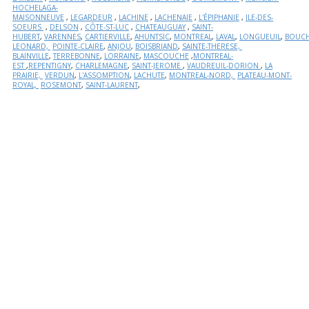
HOCHELAGA-
MAISONNEUVE
,
LEGARDEUR
,
LACHINE
,
LACHENAIE
,
L'ÉPIPHANIE
,
ILE-DES-
SOEURS
,
DELSON
,
CÔTE-ST-LUC
,
CHATEAUGUAY
,
SAINT-
HUBERT
,
VARENNES
,
CARTIERVILLE
,
AHUNTSIC
,
MONTREAL
,
LAVAL
,
LONGUEUIL
,
BOUCH
LEONARD,
POINTE-CLAIRE
,
ANJOU
,
BOISBRIAND
,
SAINTE-THERESE,
BLAINVILLE
,
TERREBONNE
,
LORRAINE
,
MASCOUCHE
,
MONTREAL-
EST
,
REPENTIGNY
,
CHARLEMAGNE
,
SAINT-JEROME
,
VAUDREUIL-DORION
,
LA
PRAIRIE,
VERDUN
,
L'ASSOMPTION
,
LACHUTE
,
MONTREAL-NORD,
PLATEAU-MONT-
ROYAL,
ROSEMONT
,
SAINT-LAURENT
,